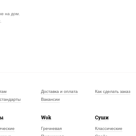
ке на дом.
.
там
Доставка и оплата
Как сделать заказ
стандарты
Вакансии
лы
Wok
Суши
ические
Гречневая
Классические