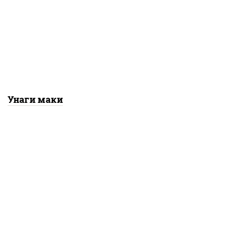
ус "унаги", рис, нори,
гурцы свежие, угорь
копченый, кунжут
Унаги маки