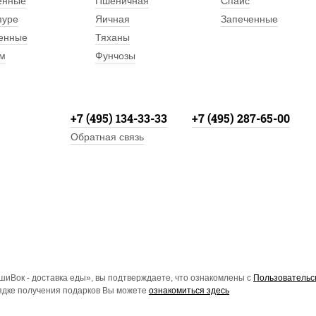
енные
Пшеничная
Спайс
пуре
Яичная
Запеченные
енные
Тяханы
м
Фунчозы
+7 (495) 134-33-33
+7 (495) 287-65-00
Обратная связь
иВок - доставка еды», вы подтверждаете, что ознакомлены с
Пользовательс
рядке получения подарков Вы можете
ознакомиться здесь