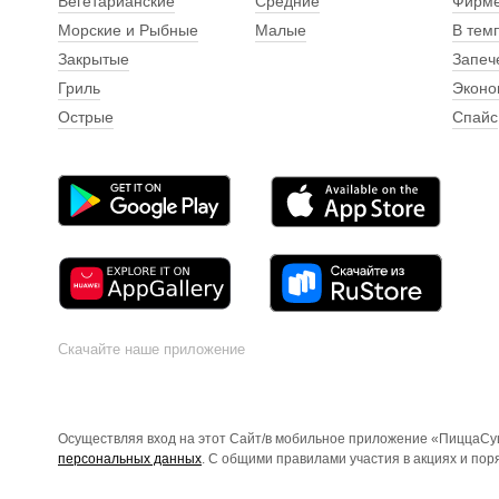
Вегетарианские
Средние
Фирм
Морские и Рыбные
Малые
В тем
Закрытые
Запеч
Гриль
Эконо
Острые
Спайс
Скачайте наше приложение
Осуществляя вход на этот Сайт/в мобильное приложение «ПиццаСуш
персональных данных
. С общими правилами участия в акциях и по