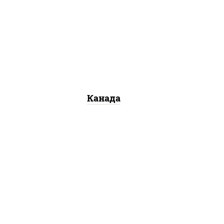
соус "унаги", рис, нори, сыр
со
сливочный, огурцы свежие,
о
лосось слабосоленый, угорь
копченый, кунжут
Канада