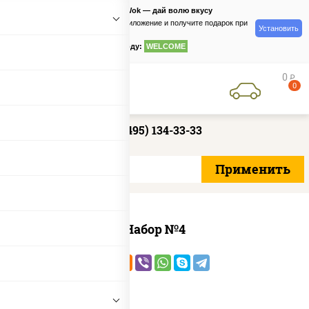
PizzaSushiWok — дай волю вкусу
Скачайте приложение и получите подарок при
Установить
заказе
по промокоду:
WELCOME
0
руб
0
+7 (495) 134-33-33
Набор №4