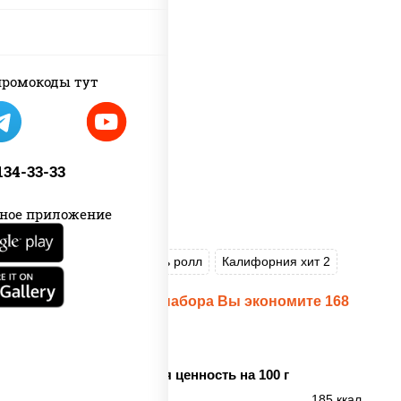
ромокоды тут
 134-33-33
ное приложение
Пицца Цезарь
Цезарь ролл
Калифорния хит 2
При заказе данного набора Вы экономите 168
рублей!
Пищевая ценность на 100 г
Энерг. ценность
185 ккал