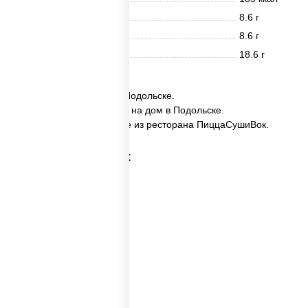
Белки
8.6 г
Жиры
8.6 г
Углеводы
18.6 г
✅ Набор №4 заказать в Подольске.
✅ Набор №4 с доставкой на дом в Подольске.
✅ Набор №4 в Подольске из ресторана ПиццаСушиВок.
Категории товара:
Пицца наборы
Суши вок наборы
Набор суш