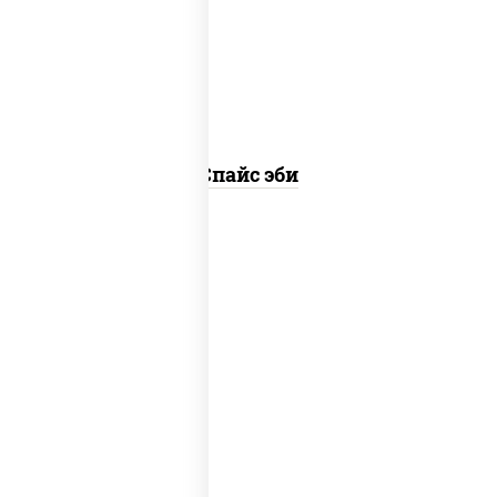
(майонез соус чили соус шрирача)
Спайс эби
рис, нори, тунец, соус "спайс"
(майонез соус чили соус шрирача)