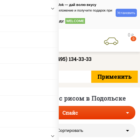
PizzaSushiWok — дай волю вкусу
Скачайте приложение и получите подарок при
Установить
заказе
по промокоду:
WELCOME
0
руб
0
+7 (495) 134-33-33
Острые суши с рисом в Подольске
Спайс
Сортировать