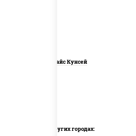
рис, нори, лосось копченый, соус
"спайс" (майонез соус чили соус
шрирача)
Спайс Кунсей
Доставка в других городах: