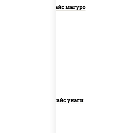
Спайс магуро
рис, нори, угорь копченый, соус
"спайс" (майонез соус чили соус
шрирача)
Спайс унаги