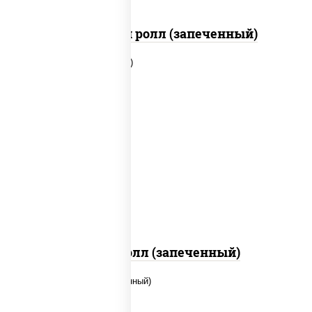
Чили чикен ролл (запеченный)
рис, нори, сыр сливочный, бекон,
куриная грудка с паприкой, сыр
"пармезан", соус "цезарь" (масло
растительное загустители сахар
яйца чеснок специи перец черный
консерванты)
Митто ролл (запеченный)