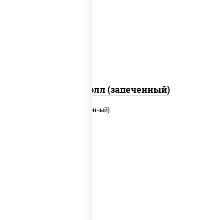
рис, нори, сыр сливочный, огурцы
свежие, куриная грудка с паприкой,
бекон, соус "унаги", кунжут
Бостон ролл (запеченный)
рис, нори, сыр сливочный, помидоры,
куриная грудка с паприкой, соус
"спайс" (майонез соус чили соус
шрирача)