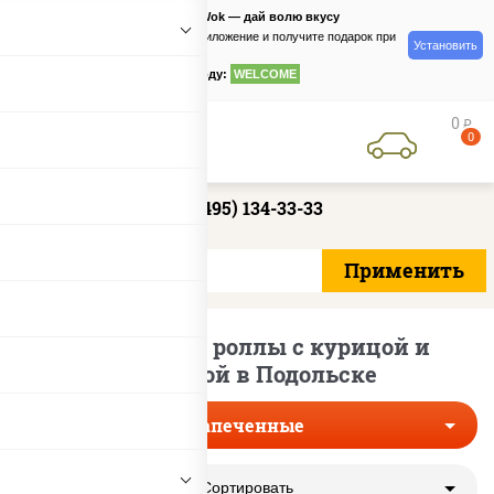
PizzaSushiWok — дай волю вкусу
Скачайте приложение и получите подарок при
Установить
заказе
по промокоду:
WELCOME
0
руб
0
+7 (495) 134-33-33
Запеченные роллы с курицой и
паприкой в Подольске
Запеченные
Сортировать