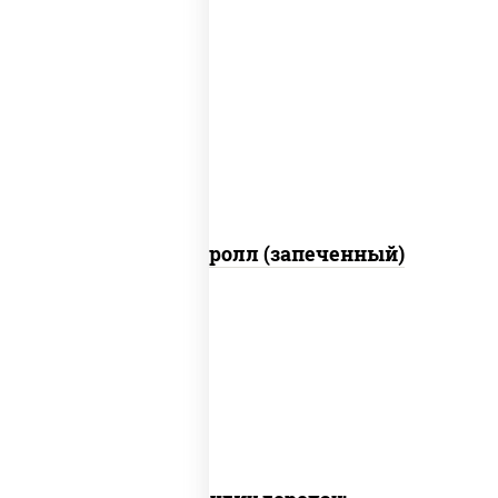
рис, нори, огурцы свежие, помидоры,
куриная грудка с паприкой, соус
"шеф" (майонез соус соевый зелень
чеснок)
Тори Маки ролл (запеченный)