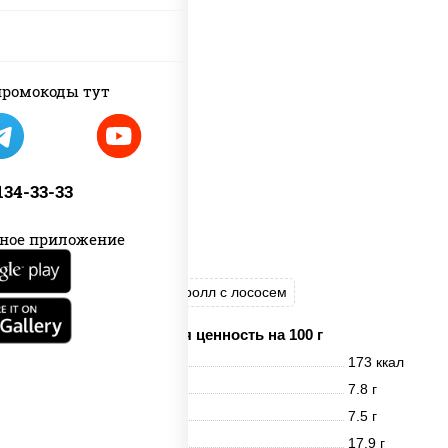
ромокоды тут
 134-33-33
ное приложение
Цезарь ролл
Цезарь ролл с лососем
Пищевая ценность на 100 г
Энерг. ценность
173 ккал
Белки
7.8 г
Жиры
7.5 г
Углеводы
17.9 г