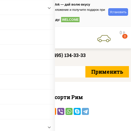
PizzaSushiWok — дай волю вкусу
Скачайте приложение и получите подарок при
Установить
заказе
по промокоду:
WELCOME
0
руб
0
+7 (495) 134-33-33
Ассорти Рим