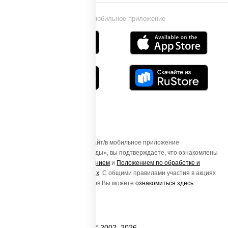
Установи мобильное приложение
Осуществляя вход на этот Сайт/в мобильное приложение
«ПиццаСушиВок - доставка еды», вы подтверждаете, что ознакомлены
с
Пользовательским соглашением
и
Положением по обработке и
защите персональных данных
. С общими правилами участия в акциях
и порядке получения подарков Вы можете
ознакомиться здесь
© 2002–2026