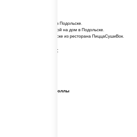
12 шт.
✅ Ассорти Рим заказать в Подольске.
✅ Ассорти Рим с доставкой на дом в Подольске.
✅ Ассорти Рим в Подольске из ресторана ПиццаСушиВок.
Категории товара:
Сет пицца роллы
Суши вок ассорти
Ассорти сеты
Пицца суши вок сеты роллы
Пицца суши вок сеты
Сеты суши вок
Суши в суши сет
Суши сет солнцево