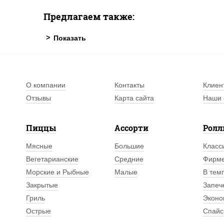
Предлагаем также:
О компании
Контакты
Клиен
Отзывы
Карта сайта
Наши 
Пиццы
Ассорти
Рол
Мясные
Большие
Класс
Вегетарианские
Средние
Фирм
Морские и Рыбные
Малые
В тем
Закрытые
Запеч
Гриль
Эконо
Острые
Спайс