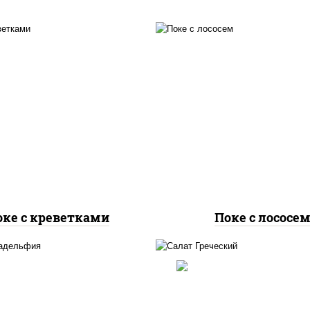
рис, лосось слабосол
ис, креветки, огурцы
огурцы свежие, авок
ежие, авокадо, салат
салат "чука", соус
ука", соус кунжутный,
кунжутный, икра "мас
 "масаго", кунжут, нори
кунжут, нори
оке с креветками
Поке с лососе
огурцы свежие, пер