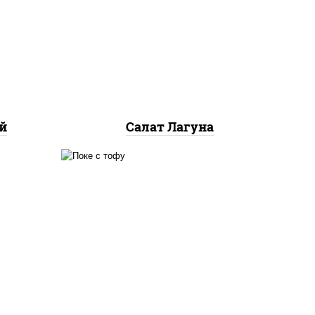
ты
снежный, майонез, яйцо
ины,
куриное, сыр "эмменталь",
 с
креветки, лук красный,
икра "масаго"
й
Салат Лагуна
соус
ксус
рис, творог соевый, огурцы
асло
свежие, авокадо, салат
 лук
"чука", соус кунжутный,
ко),
икра "масаго", кунжут, нори