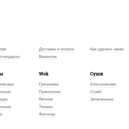
там
Доставка и оплата
Как сделать заказ
стандарты
Вакансии
лы
Wok
Суши
ические
Гречневая
Классические
енные
Пшеничная
Спайс
пуре
Яичная
Запеченные
енные
Тяханы
м
Фунчозы