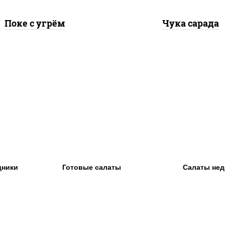
Поке с угрём
Чука сарада
дники
Готовые салаты
Салаты нед