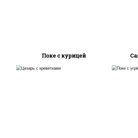
паприкой, огурцы свежие,
рис
авокадо, салат "чука", соус
сы
кунжутный, икра "масаго",
сл
кунжут, нори
Поке с курицей
Са
салат "айсберг", соус
"цезарь" (масло
растительное
р
загустители сахар яйца
ог
чеснок специи перец
черный консерванты),
кун
сухарики пшеничные, сыр
соу
"пармезан", томаты
"черри", креветки