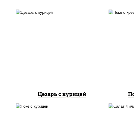
салат "айсберг", куриная
грудка с паприкой, соус
"цезарь" (масло
растительное
р
загустители сахар яйца
св
чеснок специи перец
"ч
черный консерванты),
икра
сухарики пшеничные, сыр
"пармезан", томаты
"черри"
Цезарь с курицей
П
рис, куриная грудка с