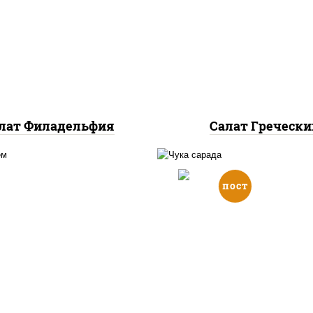
, нори, огурцы свежие,
болгарский, тома
р сливочный, лосось
"черри", брынза, масл
абосоленый, кунжут
салатная заправка
базиликом
лат Филадельфия
Салат Гречески
пост
салат "чука", лимон, 
ис, угорь копченый,
"ореховый" (кешью у
урцы свежие, авокадо,
соус соевый мирин м
салат "чука", соус
растительное чеснок
жутный, икра "масаго",
кунжут апельсин ябло
с "унаги", кунжут, нори
кунжут