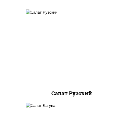
еный,
салат "айсберг", куриная
адо,
грудка с паприкой, огурцы
свежие, помидоры, соус
аго",
"шеф" (майонез соус соевый
зелень чеснок), лук фри
м
Салат Рузский
ец
огурцы свежие, краб