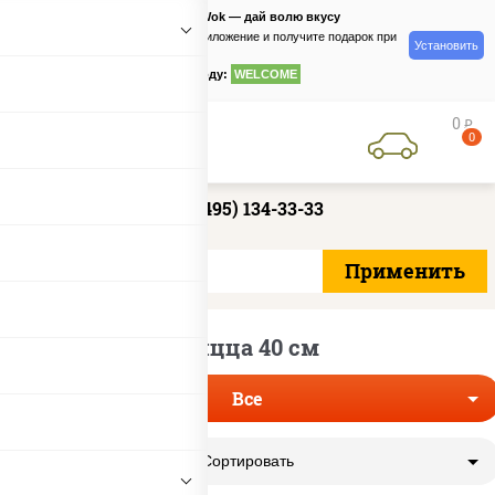
PizzaSushiWok — дай волю вкусу
Скачайте приложение и получите подарок при
Установить
заказе
по промокоду:
WELCOME
0
руб
0
+7 (495) 134-33-33
Пицца 40 см
Все
Сортировать