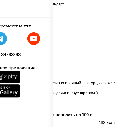
ромокоды тут
 134-33-33
ное приложение
рис
нори
тунец
сыр сливочный
огурцы свежие
соус "Спайс" (майонез соус чили соус шрирача)
сухари панировочные
Пищевая ценность на 100 г
Энерг. ценность
182 ккал