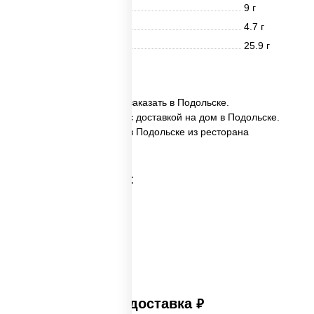
Белки
9 г
Жиры
4.7 г
Углеводы
25.9 г
8 шт.
✅ Бонито темпура ролл заказать в Подольске.
✅ Бонито темпура ролл с доставкой на дом в Подольске.
✅ Бонито темпура ролл в Подольске из ресторана
ПиццаСушиВок.
Категории товара:
Платная доставка
руб