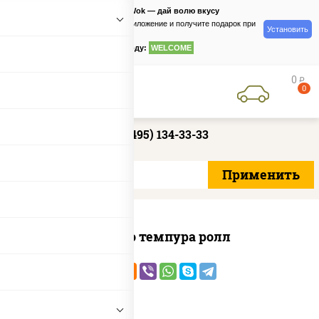
PizzaSushiWok — дай волю вкусу
Скачайте приложение и получите подарок при
Установить
заказе
по промокоду:
WELCOME
0
руб
0
+7 (495) 134-33-33
Бонито темпура ролл