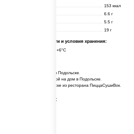
Энерг. ценность
153 ккал
Белки
6.6 г
Жиры
5.5 г
Углеводы
19 г
Срок годности и условия хранения:
6 часов при t° от +2°C до +6°C
6 шт.
✅ Сэнсэй ролл заказать в Подольске.
✅ Сэнсэй ролл с доставкой на дом в Подольске.
✅ Сэнсэй ролл в Подольске из ресторана ПиццаСушиВок.
Категории товара: