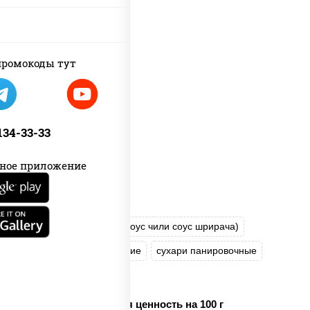
ромокоды тут
 134-33-33
ное приложение
рис
нори
соус "Спайс" (майонез соус чили соус шрирача)
креветки
огурцы свежие
сухари панировочные
кляр
икра "Масаго"
Пищевая ценность на 100 г