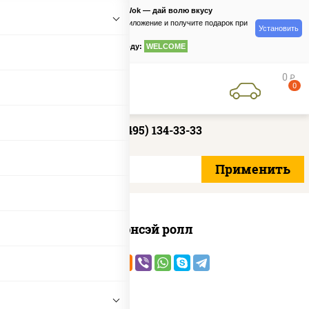
PizzaSushiWok — дай волю вкусу
Скачайте приложение и получите подарок при
Установить
заказе
по промокоду:
WELCOME
0
руб
0
+7 (495) 134-33-33
Сэнсэй ролл