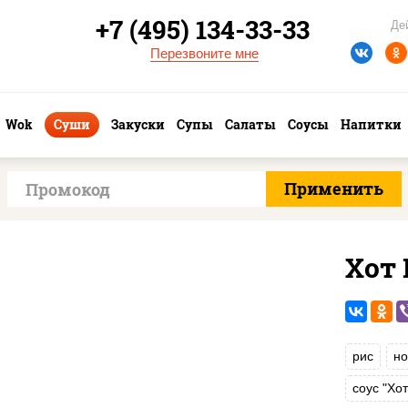
+7 (495) 134-33-33
Де
Перезвоните мне
Wok
Суши
Закуски
Супы
Салаты
Соусы
Напитки
Хот
рис
но
соус "Хо