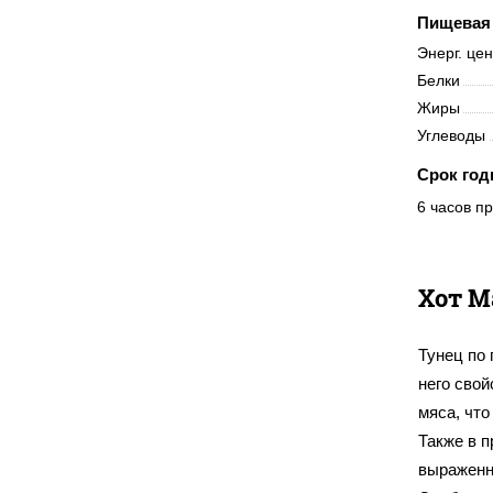
Пищевая 
Энерг. це
Белки
Жиры
Углеводы
Срок год
6 часов пр
Хот М
Тунец по 
него сво
мяса, что
Также в п
выраженн