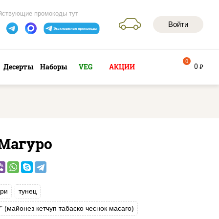
йствующие промокоды тут
Войти
0
0
Десерты
Наборы
VEG
АКЦИИ
руб
 Магуро
ри
тунец
т" (майонез кетчуп табаско чеснок масаго)