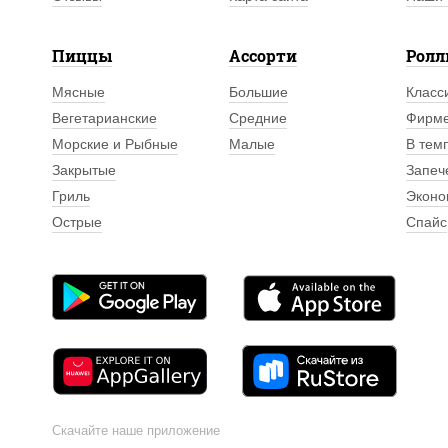
Пиццы
Ассорти
Рол
Мясные
Большие
Класс
Вегетарианские
Средние
Фирм
Морские и Рыбные
Малые
В тем
Закрытые
Запеч
Гриль
Эконо
Острые
Спайс
Скачайте наше приложение