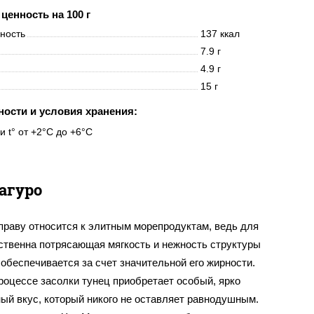
ценность на 100 г
нность
137 ккал
7.9 г
4.9 г
15 г
ности и условия хранения:
и t° от +2°C до +6°C
агуро
праву относится к элитным морепродуктам, ведь для
йственна потрясающая мягкость и нежность структуры
 обеспечивается за счет значительной его жирности.
роцессе засолки тунец приобретает особый, ярко
ый вкус, который никого не оставляет равнодушным.