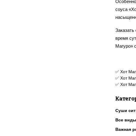
Особенно
соуса «Х
насыщенн
Заказать 
время сут
Магуро» 
✅ Хот Маг
✅ Хот Маг
✅ Хот Маг
Катего
Суши сит
Все виды
Важная р