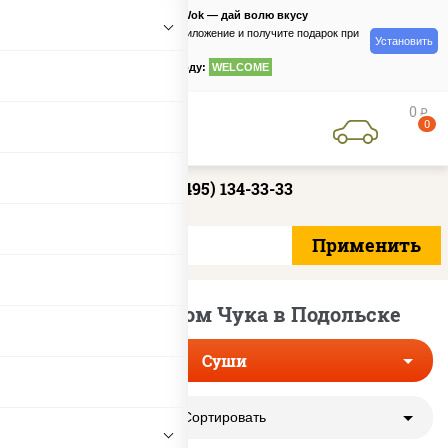
PizzaSushiWok — дай волю вкусу
Скачайте приложение и получите подарок при
Установить
заказе
по промокоду:
WELCOME
0
руб
0
+7 (495) 134-33-33
Суши с салатом Чука в Подольске
Суши
Сортировать