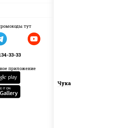
пост
ромокоды тут
рис, нори, салат "чука"
 134-33-33
ное приложение
Чука