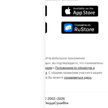
Осуществляя вход на этот Сайт/в мобильное приложение
«ПиццаСушиВок - доставка еды», вы подтверждаете, что ознакомлены
с
Пользовательским соглашением
и
Положением по обработке и
защите персональных данных
. С общими правилами участия в акциях
и порядке получения подарков Вы можете
ознакомиться здесь
© 2002–2026
ПиццаСушиВок