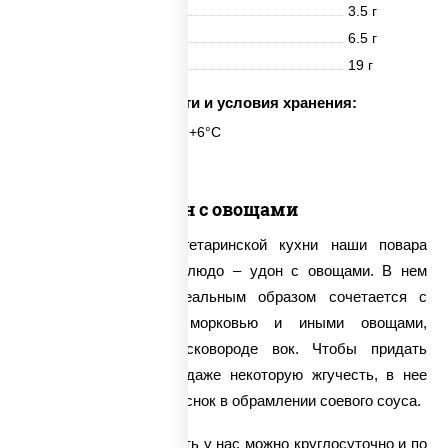
Белки
3.5 г
Жиры
6.5 г
Углеводы
19 г
Срок годности и условия хранения:
6 часов при t° от +2°C до +6°C
Удон с овощами
Для поклоннинков вегетаринской кухни наши повара
готовят специальное блюдо – удон с овощами. В нем
пшеничная лапша идеальным образом сочетается с
болгарским перцем, морковью и иными овощами,
приготовленными на сковороде вок. Чтобы придать
лапше вок остроту и даже некоторую жгучесть, в нее
добавляется свежий чеснок в обрамлении соевого соуса.
Удон с овощами заказать у нас можно круглосуточно и по