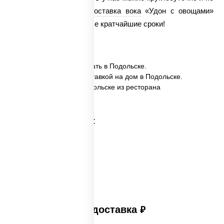
отличной стоимости.
Доставка вока
«Удон с овощами»
осуществляется в самые кратчайшие сроки!
✅ Удон с овощами заказать в Подольске.
✅ Удон с овощами с доставкой на дом в Подольске.
✅ Удон с овощами в Подольске из ресторана
ПиццаСушиВок.
Категории товара:
Платная доставка
руб