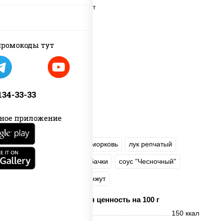
пост
ромокоды тут
 134-33-33
ное приложение
масло растительное
морковь
лук репчатый
перец болгарский
кабачки
соус "Чесночный"
лапша пшеничная
кунжут
Пищевая ценность на 100 г
Энерг. ценность
150 ккал