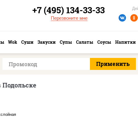
+7 (495) 134-33-33
Де
Перезвоните мне
лы
Wok
Суши
Закуски
Супы
Салаты
Соусы
Напитки
 Подольске
соус "томатно -