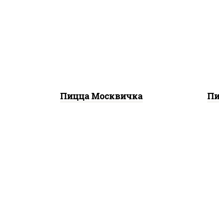
горчичный", моцарелла для
гор
пиццы, шампиньоны св,
ог
помидоры, перец
ветч
болгарский, говядина,
д
грудка куриная, бекон
Пицца Москвичка
Пи