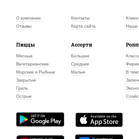
О компании
Контакты
Клиен
Отзывы
Карта сайта
Наши 
Пиццы
Ассорти
Рол
Мясные
Большие
Класс
Вегетарианские
Средние
Фирм
Морские и Рыбные
Малые
В тем
Закрытые
Запеч
Гриль
Эконо
Острые
Спайс