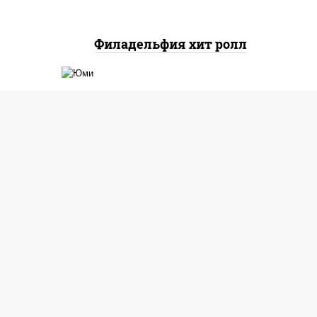
Филадельфия хит ролл
йс"
рис, нори, креветки, огурцы
оус
свежие, сыр сливочный,
лосось слабосоленый, соус
"унаги", кунжут
сем
Юми