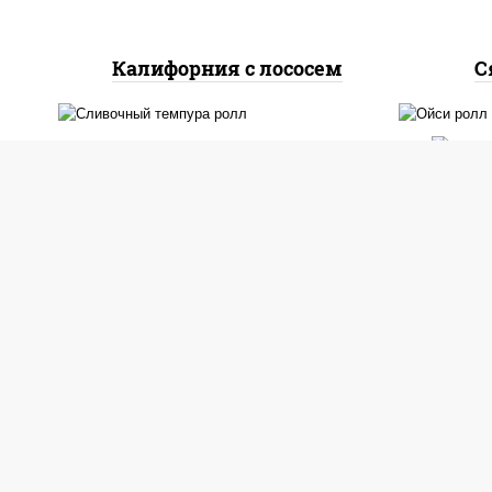
Калифорния с лососем
С
рис
рис, нори, лосось
огу
слабосоленый, огурцы
лос
свежие, сыр сливочный,
"
сухари панировочные
(м
шр
Сливочный темпура ролл
Ойси