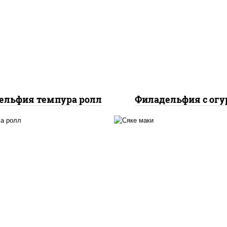
, нори, сыр сливочный,
рис, нори, сыр сливоч
сь слабосоленый, икра
огурцы свежие, лос
"масаго", сухари
слабосоленый
панировочные
ельфия темпура ролл
Филадельфия с ог
, нори, сыр сливочный,
рис, нори, лосось
урцы свежие, лосось
слабосоленый
слабосоленый