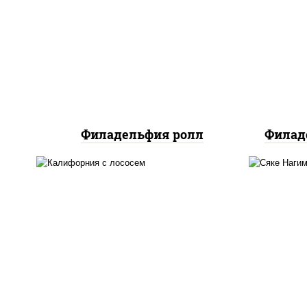
рис
рис, нори, сыр сливочный,
лосо
авокадо, лосось
слабосоленый
Филадельфия ролл
Филад
рис, нори, майонез, авокадо,
рис
огурцы свежие, лосось
ог
слабосоленый, икра
"масаго"