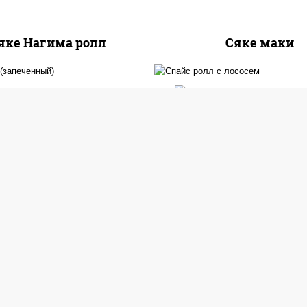
яке Нагима ролл
Сяке маки
, нори, сыр сливочный,
рцы свежие, креветки,
рис, нори, соус "спа
ось слабосоленый, соус
(майонез соус чили с
унаги", соус "спайс"
шрирача), лосось
айонез соус чили соус
слабосоленый
ирача), икра "масаго"
 ролл (запеченный)
Спайс ролл с лосо