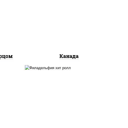
соус "унаги", рис, нори, сыр
ный,
сливочный, огурцы свежие,
ось
лосось слабосоленый, угорь
копченый, кунжут
урцом
Канада
рис, нори, сыр сливочный,
огурцы свежие, омлет,
лосось слабосоленый