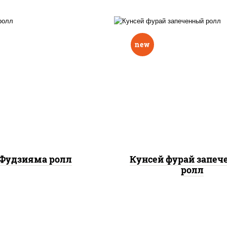
new
ис, нори, омлет, сыр
рис, нори, лосось копч
очный, огурцы свежие,
сыр сливочный, огу
 "масаго", соус "вулкан"
свежие, соус "вулка
еветки отварные; краб
(креветки отварные; 
жный; майонез; чеснок;
снежный; майонез; чес
икра масаго)
икра масаго), кунж
Фудзияма ролл
Кунсей фурай запе
ролл