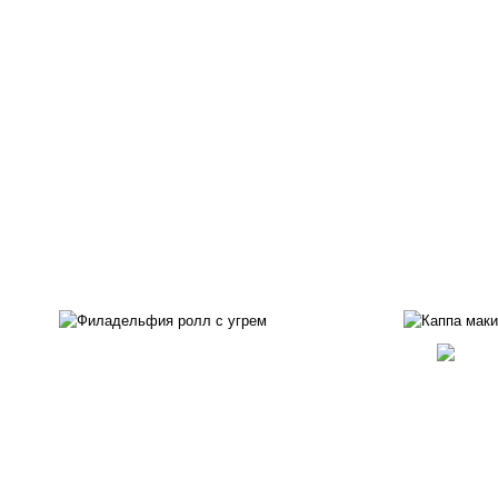
рис, нори, сыр сливочный,
рис
угорь копченый, соус
"унаги", кунжут