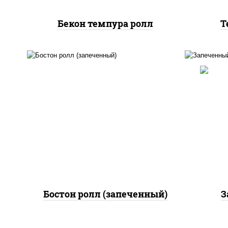
Бекон темпура ролл
Т
рис
рис, нори, сыр сливочный,
огурцы свежие, куриная
грудка с паприкой, бекон,
(ма
соус "унаги", кунжут
Бостон ролл (запеченный)
З