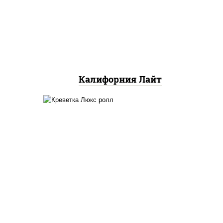
снежный, огурцы свежие,
икра "масаго"
Калифорния Лайт
ный,
креветки, рис, нори,
яки"
майонез, икра "масаго",
аго
кляр, сухари панировочные,
 соус
кунжут