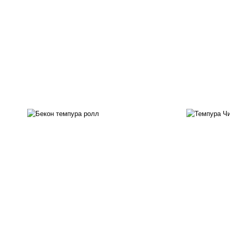
рис, нори, бекон, соус
"техасский барбекю", сыр
рис
сливочный, огурцы свежие,
с
сухари панировочные