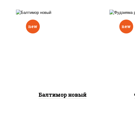
new
new
р
нори, рис, соус "вулкан"
слив
(креветки отварные; краб
икра
снежный; майонез; чеснок;
(кр
икра масаго), авокадо
сне
Балтимор новый