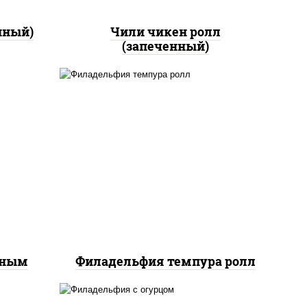
нный)
Чили чикен ролл
(запеченный)
рис, нори, сыр сливочный,
йс"
лосось слабосоленый, икра
оус
"масаго", сухари
ченый
панировочные
еным
Филадельфия темпура ролл