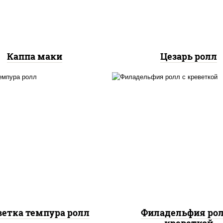
куриная грудка с папр
салат "айсберг", ку
Каппа маки
Цезарь ролл
, нори, креветки, сыр
рис, нори, огурцы све
сливочный, салат
салат "айсберг", с
"айсберг", сухари
сливочный, креветки, 
панировочные
"унаги"
ветка темпура ролл
Филадельфия рол