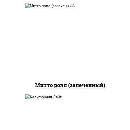
рис, нори, сыр сливочный,
бекон, куриная грудка с
паприкой, сыр "пармезан",
соус "цезарь" (масло
растительное
загустители сахар яйца
чеснок специи перец
черный консерванты)
Митто ролл (запеченный)
рис, нори, майонез, краб