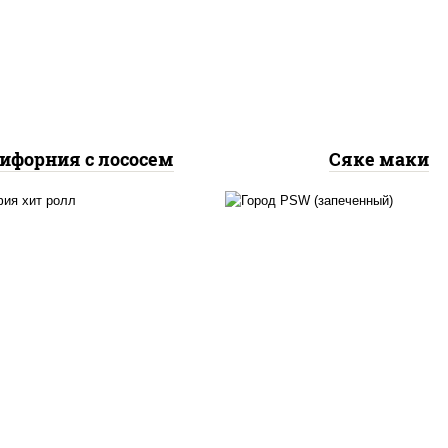
урцы свежие, лосось
рис, нори, лосось
слабосоленый, икра
слабосоленый
"масаго"
ифорния с лососем
Сяке маки
рис, нори, сыр сливоч
, нори, сыр сливочный,
краб снежный, соус "
урцы свежие, омлет,
(майонез чеснок мас
осось слабосоленый
лосось слабосолёный),
"унаги"