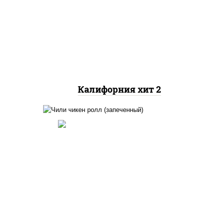
рис, нори, майонез, авокадо,
краб снежный, икра
"масаго"
Калифорния хит 2
ный,
иная
 фри,
рис, нори, сыр сливочный,
ус
помидоры, куриная грудка с
паприкой, соус "спайс"
(майонез соус чили соус
йца
шрирача)
ец
ы)