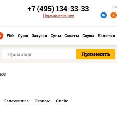
+7 (495) 134-33-33
Де
Перезвоните мне
ы
Wok
Суши
Закуски
Супы
Салаты
Соусы
Напитки
ске
Запеченные
Эконом
Спайс