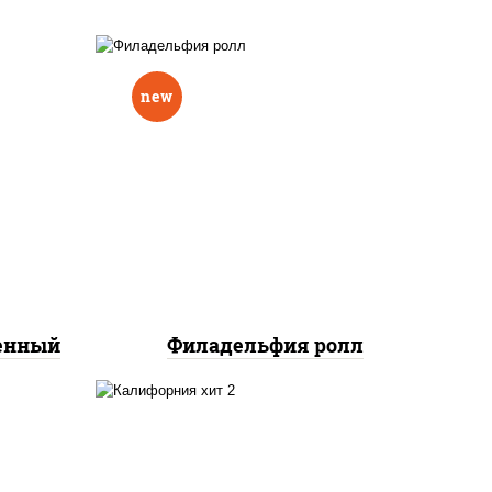
new
еный,
рцы
рис, нори, сыр сливочный,
н"
авокадо, лосось
краб
слабосоленый
нок;
ут
ченный
Филадельфия ролл