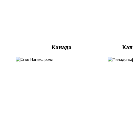
сливочный, огурцы свежие,
ог
лосось слабосоленый, угорь
копченый, кунжут
Канада
Кал
рис, нори, сыр сливочный,
рис
огурцы свежие, лосось
ог
слабосоленый
л