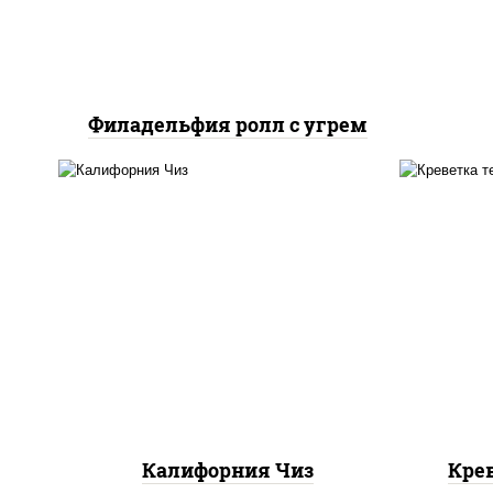
Филадельфия ролл с угрем
рис
рис, нори, сыр сливочный,
икра "масаго"
Калифорния Чиз
Кре