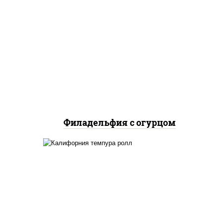
рис, нори, сыр сливочный,
огурцы свежие, лосось
слабосоленый
Филадельфия с огурцом
ло
йца
рис, нори, икра "масаго",
ец
майонез, краб снежный,
 сыр
огурцы свежие, авокадо,
и,
сухари панировочные