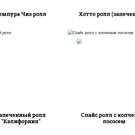
емпура Чиз ролл
Хотто ролл (запече
, нори, огурцы свежие,
краб снежный, икра
рис, нори, соус "спа
"масаго", соус "хот"
(майонез соус чили с
йонез кетчуп табаско
шрирача), лосось коп
чеснок масаго)
апеченный ролл
Спайс ролл с копч
"Калифорния"
лососем