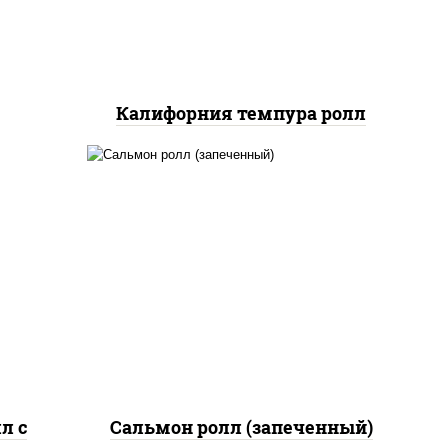
икой,
нжут
Калифорния темпура ролл
рис, нори, сыр сливочный,
жие,
огурцы свежие, икра
ыр
"масаго", соус "яки"
соус
(майонез чеснок масаго
лосось слабосолёный), соус
"унаги"
л с
Сальмон ролл (запеченный)