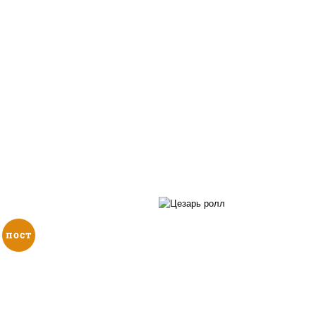
пост
соус "цезарь" (мас
растительное
загустители сахар я
, нори, огурцы свежие,
чеснок специи пер
кунжут
черный консерванты),
"пармезан", рис, нор