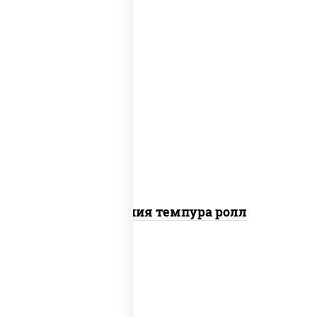
рис, нори, икра "масаго", майонез, краб
снежный, огурцы свежие, авокадо,
сухари панировочные
Калифорния темпура ролл
рис, нори, сыр сливочный, огурцы