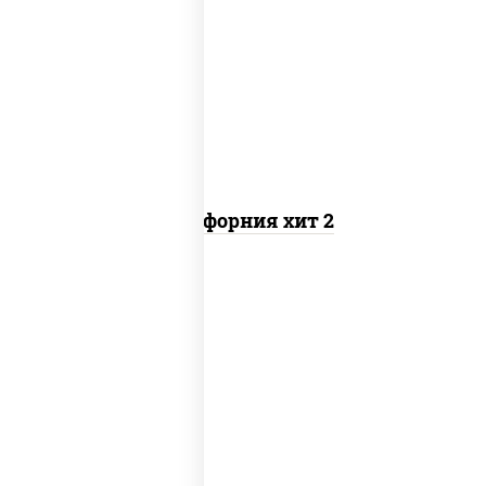
рис, нори, майонез, авокадо, краб
снежный, икра "масаго"
Калифорния хит 2
рис, нори, бекон, соус "техасский
барбекю", сыр сливочный, огурцы
свежие, сухари панировочные