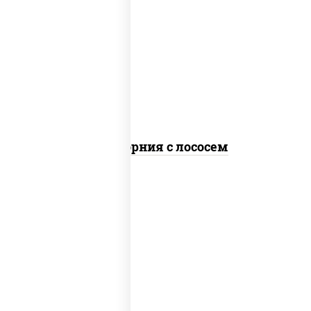
рис, нори, майонез, авокадо, огурцы
свежие, лосось слабосоленый, икра
"масаго"
Калифорния с лососем
рис, нори, сыр сливочный, огурцы
свежие, лосось слабосоленый