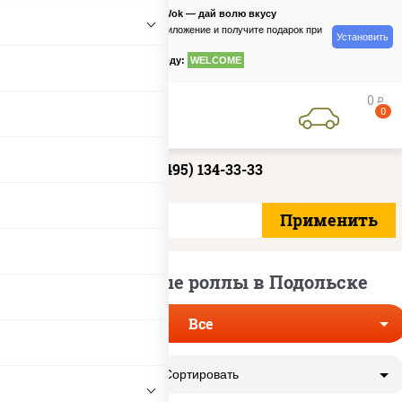
PizzaSushiWok — дай волю вкусу
Скачайте приложение и получите подарок при
Установить
заказе
по промокоду:
WELCOME
0
руб
0
+7 (495) 134-33-33
Самые вкусные роллы в Подольске
Все
Сортировать