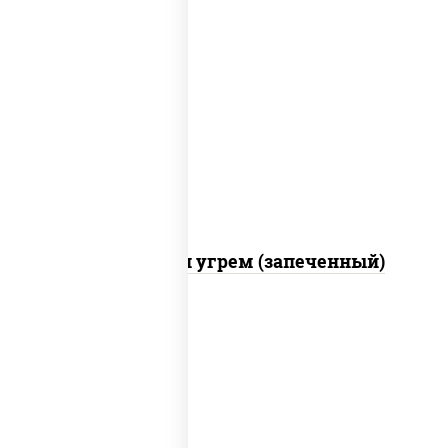
рис, нори, огурцы свежие, креветки,
угорь копченый, икра "масаго", соус
"хот" (майонез кетчуп табаско чеснок
масаго)
С креветкой и угрем (запеченный)
рис, нори, майонез, огурцы свежие,
авокадо, креветки, икра "масаго"