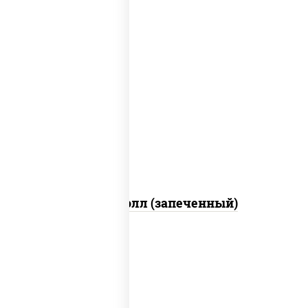
рис, нори, сыр сливочный, огурцы
свежие, куриная грудка с паприкой,
бекон, соус "унаги", кунжут
Бостон ролл (запеченный)
рис, нори, огурцы свежие, краб снежный,