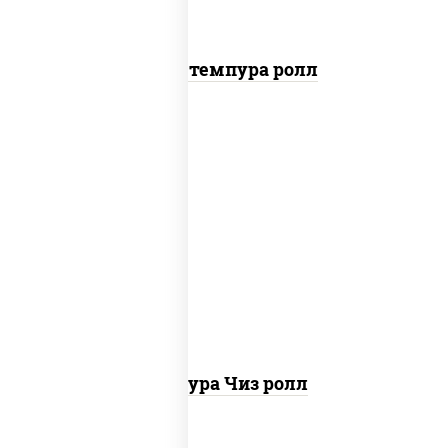
Бекон темпура ролл
рис, нори, сыр сливочный, сухари
панировочные
Темпура Чиз ролл