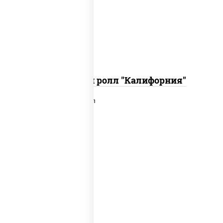
икра "масаго", соус "хот" (майонез
кетчуп табаско чеснок масаго)
Запеченный ролл "Калифорния"
рис, нори, сыр сливочный, лосось
слабосоленый, икра "масаго", сухари
панировочные