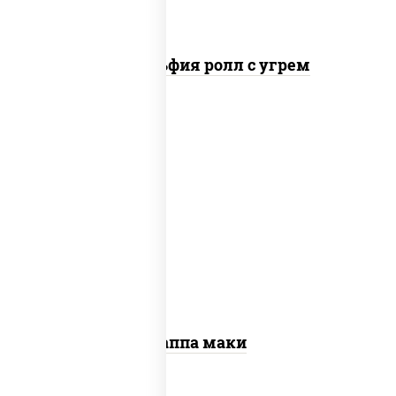
Филадельфия ролл с угрем
пост
рис, нори, огурцы свежие, кунжут
Каппа маки