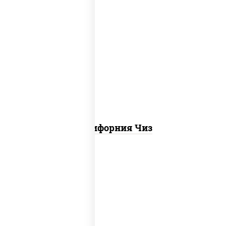
рис, нори, сыр сливочный, икра "масаго"
Калифорния Чиз
рис, нори, креветки, сыр сливочный,
салат "айсберг", сухари панировочные