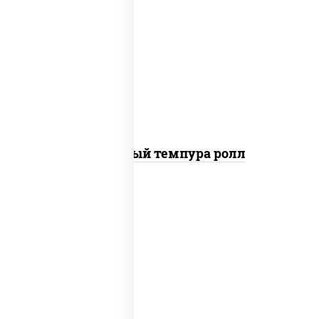
рис, нори, лосось слабосоленый, огурцы
свежие, сыр сливочный, сухари
панировочные
Сливочный темпура ролл
рис, нори, креветки, соус "спайс"
(майонез соус чили соус шрирача)