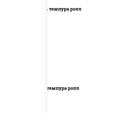
Цезарь темпура ролл
нори, краб снежный, сыр сливочный,
икра "масаго", омлет, угорь копченый,
сухари панировочные, соус "унаги"
Кани темпура ролл