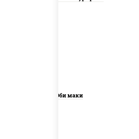
рис, нори, креветки
Эби маки
рис, нори, сыр сливочный, огурцы