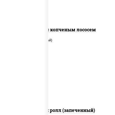
Спайс ролл с копченым лососем
рис, нори, сыр сливочный, помидоры,
куриная грудка с паприкой, соус "спайс"
(майонез соус чили соус шрирача)
Чили чикен ролл (запеченный)