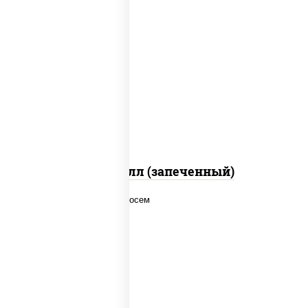
рис, нори, сыр сливочный, салат
"айсберг", куриная грудка с паприкой,
лук фри, сыр "пармезан", соус "цезарь"
(масло растительное загустители
сахар яйца чеснок специи перец черный
консерванты)
Хотто ролл (запеченный)
рис, нори, соус "спайс" (майонез соус
чили соус шрирача), лосось копченый