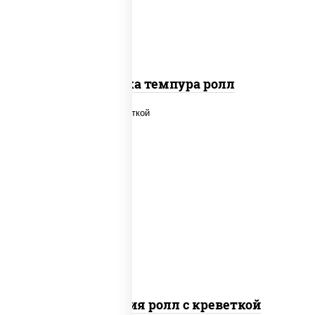
Креветка темпура ролл
рис, нори, огурцы свежие, салат
"айсберг", сыр сливочный, креветки,
соус "унаги"
Филадельфия ролл с креветкой