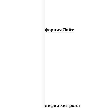
Калифорния Лайт
рис, нори, сыр сливочный, огурцы
свежие, омлет, лосось слабосоленый
Филадельфия хит ролл