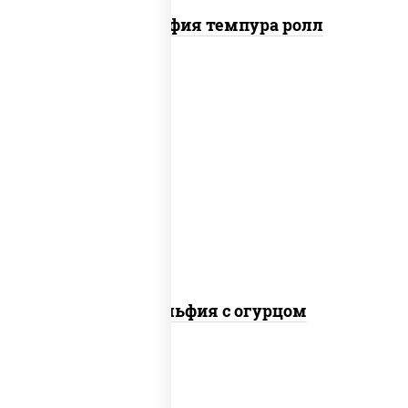
Филадельфия темпура ролл
рис, нори, сыр сливочный, огурцы
свежие, лосось слабосоленый
Филадельфия с огурцом