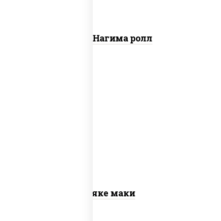
Сяке Нагима ролл
рис, нори, лосось слабосоленый
Сяке маки