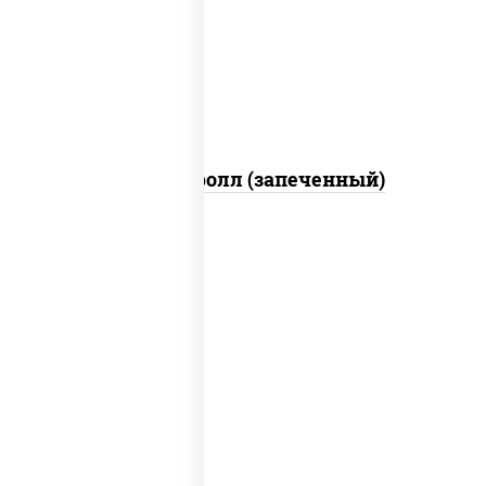
свежие, икра "масаго", соус "яки"
(майонез чеснок масаго лосось
слабосолёный), соус "унаги"
Сальмон ролл (запеченный)
соус "унаги", рис, нори, сыр сливочный,
огурцы свежие, лосось слабосоленый,
угорь копченый, кунжут