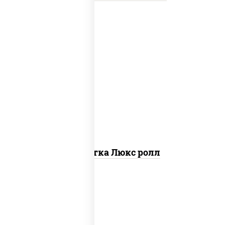
креветки, рис, нори, майонез, икра
"масаго", кляр, сухари панировочные,
кунжут
Креветка Люкс ролл