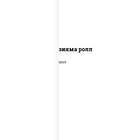
"вулкан" (креветки отварные; краб
снежный; майонез; чеснок; икра масаго)
Фудзияма ролл
new
рис, нори, лосось копченый, сыр
сливочный, огурцы свежие, соус "вулкан"
(креветки отварные; краб снежный;
майонез; чеснок; икра масаго), кунжут