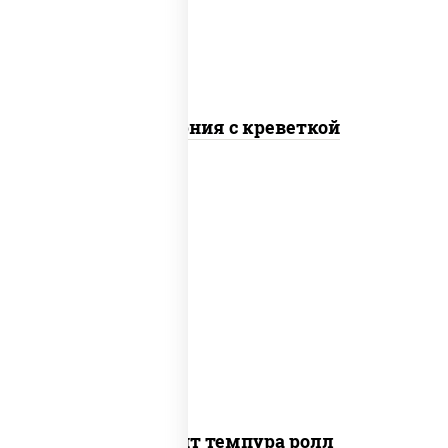
Калифорния с креветкой
рис, нори, угорь копченый, икра
"масаго", сыр сливочный, огурцы свежие,
сухари панировочные
Динамит темпура ролл