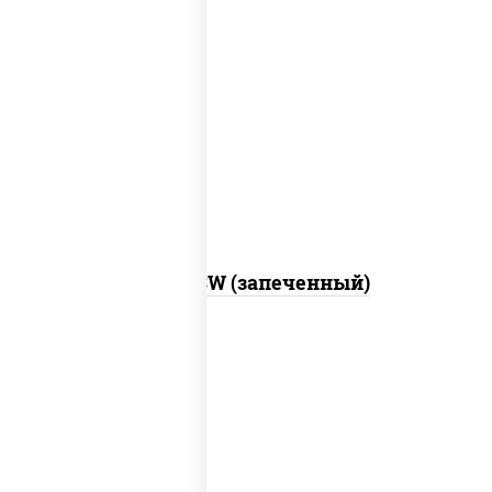
рис, нори, сыр сливочный, краб снежный,
соус "яки" (майонез чеснок масаго
лосось слабосолёный), соус "унаги"
Город PSW (запеченный)
рис, нори, майонез, краб снежный,
огурцы свежие, икра "масаго"