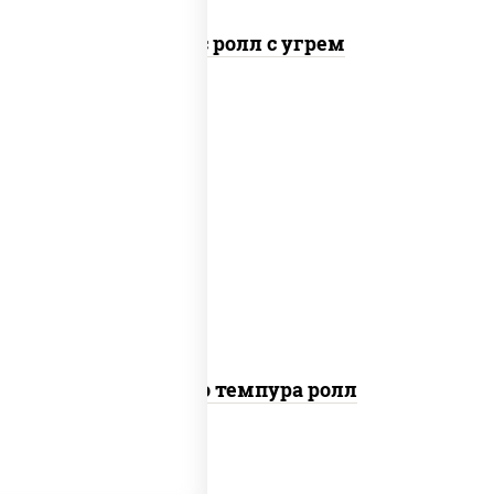
Спайс ролл с угрем
рис, нори, тунец, сыр сливочный, огурцы
свежие, соус "спайс" (майонез соус чили
соус шрирача), сухари панировочные
Бонито темпура ролл