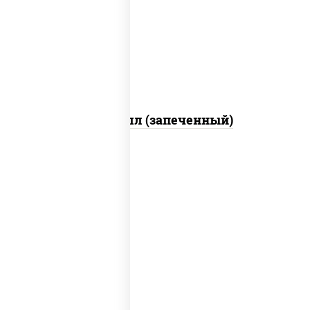
свежие, креветки, лосось слабосоленый,
соус "унаги", соус "спайс" (майонез соус
чили соус шрирача), икра "масаго"
Ойси ролл (запеченный)
рис, нори, соус "спайс" (майонез соус
чили соус шрирача), угорь копченый