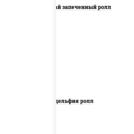
Кунсей фурай запеченный ролл
new
рис, нори, сыр сливочный, авокадо,
лосось слабосоленый
Филадельфия ролл