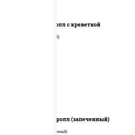
Спайс ролл с креветкой
рис, нори, огурцы свежие, помидоры,
куриная грудка с паприкой, соус "шеф"
(майонез соус соевый зелень чеснок)
Тори Маки ролл (запеченный)