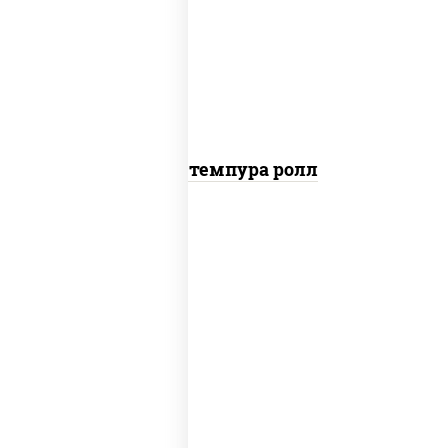
рис, нори, тунец, омлет, соус "спайс"
(майонез соус чили соус шрирача), сухари
панировочные
Тунец темпура ролл
соус "цезарь" (масло растительное
загустители сахар яйца чеснок специи
перец черный консерванты), сыр
"пармезан", рис, нори, салат "айсберг",
помидоры, куриная грудка с паприкой,
сухари панировочные