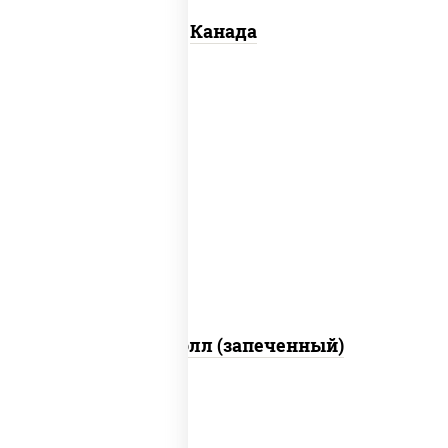
Канада
рис, нори, сыр сливочный, бекон, куриная
грудка с паприкой, сыр "пармезан", соус
"цезарь" (масло растительное
загустители сахар яйца чеснок специи
перец черный консерванты)
Митто ролл (запеченный)