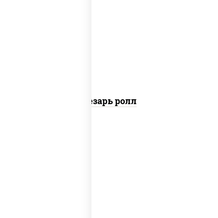
соус "цезарь" (масло растительное
загустители сахар яйца чеснок специи
перец черный консерванты), сыр
"пармезан", рис, нори, куриная грудка с
паприкой, салат "айсберг", кунжут
Цезарь ролл
рис, нори, сыр сливочный, угорь
копченый, соус "унаги", кунжут